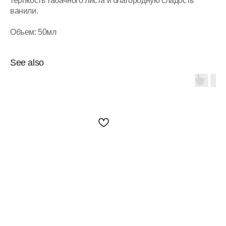
терпкость табачного листа и благородную сладость
ванили.
Объем: 50мл
See also